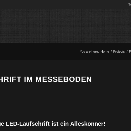
T
You are here:
Home
/
Projects
/
P
HRIFT IM MESSEBODEN
ge LED-Laufschrift ist ein Alleskönner!