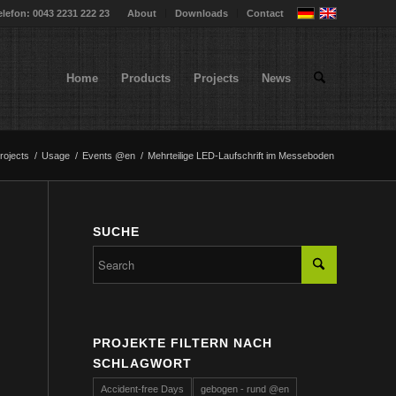
elefon: 0043 2231 222 23
About
Downloads
Contact
Home
Products
Projects
News
rojects
/
Usage
/
Events @en
/
Mehrteilige LED-Laufschrift im Messeboden
SUCHE
PROJEKTE FILTERN NACH
SCHLAGWORT
Accident-free Days
gebogen - rund @en