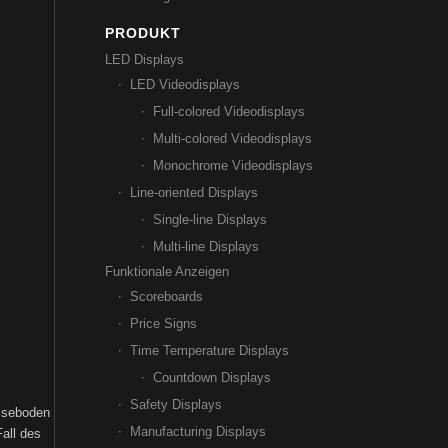
PRODUKT
LED Displays
LED Videodisplays
Full-colored Videodisplays
Multi-colored Videodisplays
Monochrome Videodisplays
Line-oriented Displays
Single-line Displays
Multi-line Displays
Funktionale Anzeigen
Scoreboards
Price Signs
Time Temperature Displays
Countdown Displays
Safety Displays
esseboden
Manufacturing Displays
Fall des