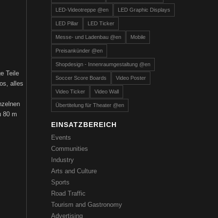
LED-Videotreppe @en
LED Graphic Displays
LED Pillar
LED Ticker
Messe- und Ladenbau @en
Mobile
Preisankünder @en
Shopdesign - Innenraumgestaltung @en
e Teile
Soccer Score Boards
Video Poster
os, alles
Video Ticker
Video Wall
nzelnen
Übertitelung für Theater @en
u 80 m
EINSATZBEREICH
Events
Communities
Industry
Arts and Culture
Sports
Road Traffic
Tourism and Gastronomy
Advertising