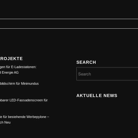
PROJEKTE
SEARCH
gen für E-Ladestationen:
d Energie AG
bildschirm für Minimundus
AKTUELLE NEWS
barer LED-Fassadenscreen für
e für bestehende Werbepylone –
ach Neu