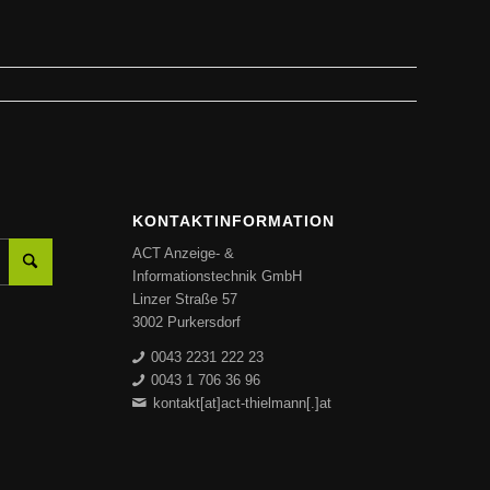
KONTAKTINFORMATION
ACT Anzeige- &
Informationstechnik GmbH
Linzer Straße 57
3002 Purkersdorf
0043 2231 222 23
0043 1 706 36 96
kontakt[at]act-thielmann[.]at