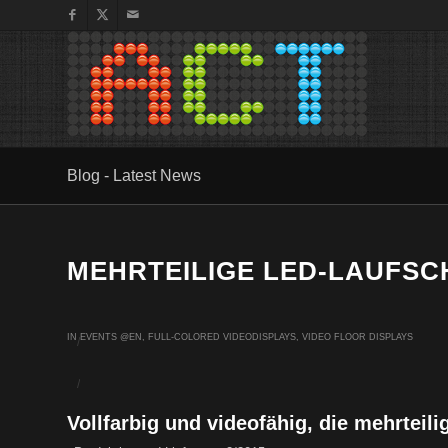
Blog - Latest News
MEHRTEILIGE LED-LAUFSC
IN
EVENTS @EN
,
FULL-COLORED VIDEODISPLAYS
,
VIDEO FLOOR DISPLAYS
/
/
Vollfarbig und videofähig, die mehrteili