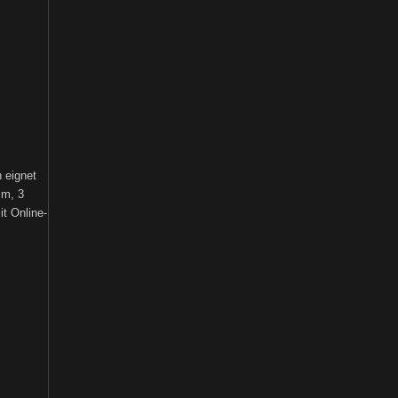
h eignet
mm, 3
t Online-