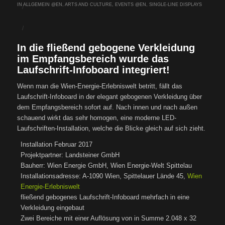
IN
ALLGEMEIN @EN
,
ARTS AND CULTURE
,
EVENTS @EN
,
SINGLE-LINE DISPLAYS
/
/
In die fließend gebogene Verkleidung
im Empfangsbereich wurde das
Laufschrift-Infoboard integriert!
Wenn man die Wien-Energie-Erlebniswelt betritt, fällt das
Laufschrift-Infoboard in der elegant gebogenen Verkleidung über
dem Empfangsbereich sofort auf. Nach innen und nach außen
schauend wirkt das sehr homogen, eine moderne LED-
Laufschriften-Installation, welche die Blicke gleich auf sich zieht.
Installation Februar 2017
Projektpartner: Landsteiner GmbH
Bauherr: Wien Energie GmbH, Wien Energie-Welt Spittelau
Installationsadresse: A-1090 Wien, Spittelauer Lände 45,
Wien
Energie-Erlebniswelt
fließend gebogenes Laufschrift-Infoboard mehrfach in eine
Verkleidung eingebaut
Zwei Bereiche mit einer Auflösung von in Summe 2.048 x 32