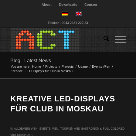
About
Downloads
Contact
Telefon: 0043 2231 222 23
Blog - Latest News
You are here:
Home
/
Projects
/
Projects
/
Usage
/
Events @en
/
Kreative LED-Displays für Club in Moskau
KREATIVE LED-DISPLAYS
FÜR CLUB IN MOSKAU
IN
ALLGEMEIN @EN
,
EVENTS @EN
,
TOURISM AND GASTRONOMY
,
FULL-COLORED
/
VIDEODISPLAYS