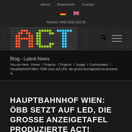
About
Downloads
Contact
Telefon: 0043 2231 222 23
Blog - Latest News
You are here:
Home
/
Projects
/
Projects
/
Usage
/
Communities
/
Hauptbahnhof Wien: ÖBB setzt auf LED, die große Anzeigetafel produzierte
A...
HAUPTBAHNHOF WIEN:
ÖBB SETZT AUF LED, DIE
GROSSE ANZEIGETAFEL P
RODUZIERTE ACT!