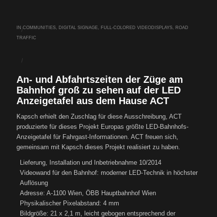
IN
COMMUNITIES
,
DIGITAL SIGNAGE
,
FULL-COLORED VIDEODISPLAYS
,
ROAD
/
TRAFFIC
/
An- und Abfahrtszeiten der Züge am
Bahnhof groß zu sehen auf der LED
Anzeigetafel aus dem Hause ACT
Kapsch erhielt den Zuschlag für diese Ausschreibung, ACT
produzierte für dieses Projekt Europas größte LED-Bahnhofs-
Anzeigetafel für Fahrgast-Informationen. ACT freuen sich,
gemeinsam mit Kapsch dieses Projekt realisiert zu haben.
Lieferung, Installation und Inbetriebnahme 10/2014
Videowand für den Bahnhof: moderner LED-Technik in höchster
Auflösung
Adresse: A-1100 Wien, ÖBB Hauptbahnhof Wien
Physikalischer Pixelabstand: 4 mm
Bildgröße: 21 x 2,1 m, leicht gebogen entsprechend der