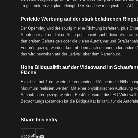
im gesteckten Zeitplan erledigt. Der Kunde war begeistert – ACT e
Perfekte Werbung auf der stark befahrenen Rings
Der Opernring wird dreispurig in eine Richtung befahren, plus S
Staatsoper auf der linken Seite positioniert, zieht diese Videowan
den breiten Gehsteigen oder die vielen Autofahrer und Straßenbah
Ferrari´s gezeigt werden, kommt dann auch der eine oder andere A
das wird beworben auf der Ledwall über dem Kartenbüro.
Hohe Bildqualität auf der Videowand im Schaufe
Fläche
Exakt bis auf 1 cm wurde die vorhandene Fläche in der Höhe aus
Maximum realisiert werden. Mit einer physikalischen Auflösung vo
Schaufenster gezeigt werden. Bestückt wurde die LED-Videowall 
Betrachtungsabständen ist die Bildqualität brillant, für die Autof
Share this entry