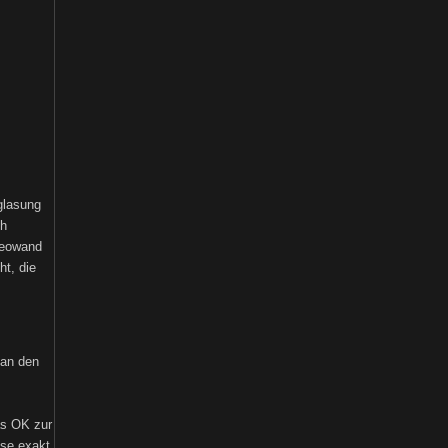
glasung
ch
deowand
ht, die
 an den
as OK zur
sse exakt