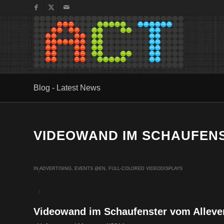
Blog - Latest News
VIDEOWAND IM SCHAUFEN
IN
ADVERTISING
,
EVENTS @EN
,
FULL-COLORED VIDEODISPLAYS
/
/
Videowand im Schaufenster vom Alleven