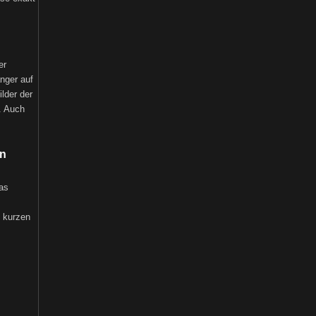
er
änger auf
lder der
. Auch
en
as
s kurzen