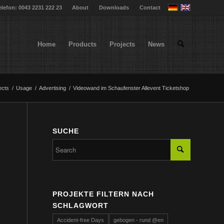
elefon: 0043 2231 222 23
About
Downloads
Contact
Home
Products
Projects
News
ects
/
Usage
/
Advertising
/
Videowand im Schaufenster Allevent Ticketshop
SUCHE
PROJEKTE FILTERN NACH
SCHLAGWORT
Accident-free Days
gebogen - rund @en