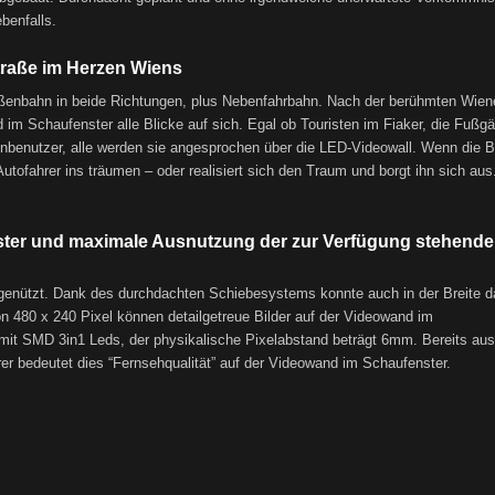
benfalls.
traße im Herzen Wiens
traßenbahn in beide Richtungen, plus Nebenfahrbahn. Nach der berühmten Wien
d im Schaufenster alle Blicke auf sich. Egal ob Touristen im Fiaker, die Fußg
nbenutzer, alle werden sie angesprochen über die LED-Videowall. Wenn die Bi
utofahrer ins träumen – oder realisiert sich den Traum und borgt ihn sich aus
nster und maximale Ausnutzung der zur Verfügung stehend
genützt. Dank des durchdachten Schiebesystems konnte auch in der Breite d
n 480 x 240 Pixel können detailgetreue Bilder auf der Videowand im
mit SMD 3in1 Leds, der physikalische Pixelabstand beträgt 6mm. Bereits au
ahrer bedeutet dies “Fernsehqualität” auf der Videowand im Schaufenster.