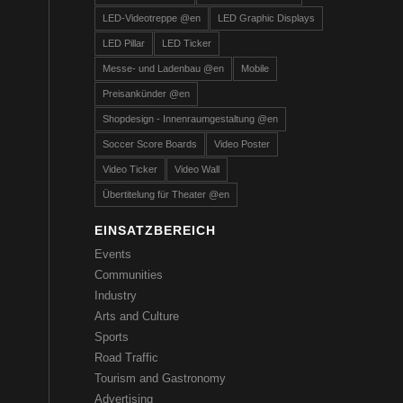
LED-Videotreppe @en
LED Graphic Displays
LED Pillar
LED Ticker
Messe- und Ladenbau @en
Mobile
Preisankünder @en
Shopdesign - Innenraumgestaltung @en
Soccer Score Boards
Video Poster
Video Ticker
Video Wall
Übertitelung für Theater @en
EINSATZBEREICH
Events
Communities
Industry
Arts and Culture
Sports
Road Traffic
Tourism and Gastronomy
Advertising