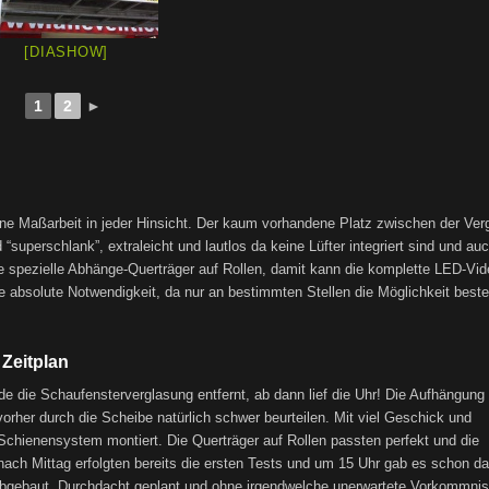
[DIASHOW]
1
2
►
ne Maßarbeit in jeder Hinsicht. Der kaum vorhandene Platz zwischen der Ver
uperschlank”, extraleicht und lautlos da keine Lüfter integriert sind und au
he spezielle Abhänge-Querträger auf Rollen, damit kann die komplette LED-Vi
 absolute Notwendigkeit, da nur an bestimmten Stellen die Möglichkeit beste
Zeitplan
rde die Schaufensterverglasung entfernt, ab dann lief die Uhr! Die Aufhängung
rher durch die Scheibe natürlich schwer beurteilen. Mit viel Geschick und
chienensystem montiert. Die Querträger auf Rollen passten perfekt und die
ach Mittag erfolgten bereits die ersten Tests und um 15 Uhr gab es schon d
 abgebaut. Durchdacht geplant und ohne irgendwelche unerwartete Vorkommni