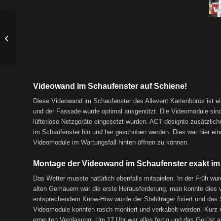
Voith Hydro GmbH &
Co KG
Videowand im Schaufenster auf Schiene!
Diese Videowand im Schaufenster des Allevent Kartenbüros ist ei
und der Fassade wurde optimal ausgenützt. Die Videomodule sind “s
lüfterlose Netzgeräte eingesetzt wurden. ACT designte zusätzlic
im Schaufenster hin und her geschoben werden. Dies war hier eine
Videomodule im Wartungsfall hinten öffnen zu können.
Montage der Videowand im Schaufenster exakt im 
Das Wetter musste natürlich ebenfalls mitspielen. In der Früh wu
alten Gemäuern war die erste Herausforderung, man konnte dies vo
entsprechendem Know-How wurde der Stahlträger fixiert und das S
Videomodule konnten rasch montiert und verkabelt werden. Kurz n
erneuten Verglasung. Um 17 Uhr war alles fertig und das Gerüst