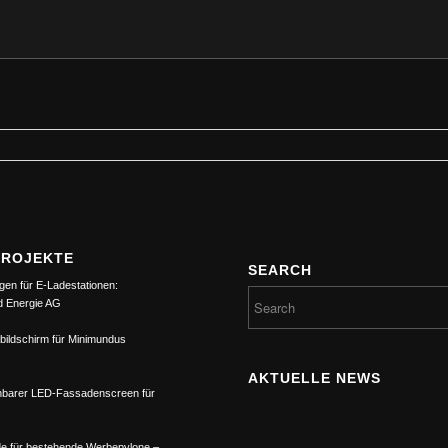
PROJEKTE
SEARCH
gen für E-Ladestationen:
d Energie AG
bildschirm für Minimundus
AKTUELLE NEWS
barer LED-Fassadenscreen für
e für bestehende Werbepylone –