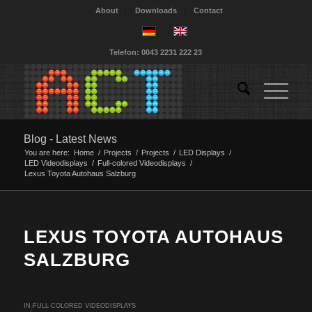
About
Downloads
Contact
Telefon: 0043 2231 222 23
Blog - Latest News
You are here:
Home
/
Projects
/
Projects
/
LED Displays
/
LED Videodisplays
/
Full-colored Videodisplays
/
Lexus Toyota Autohaus Salzburg
LEXUS TOYOTA AUTOHAUS
SALZBURG
IN
FULL-COLORED VIDEODISPLAYS
/