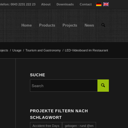
elefon: 0043 2231 222 23
About
Downloads
Contact
Home
Products
Projects
News
ojects
/
Usage
/
Tourism and Gastronomy
/
LED-Videoboard im Restaurant
SUCHE
PROJEKTE FILTERN NACH
SCHLAGWORT
Accident-free Days
gebogen - rund @en