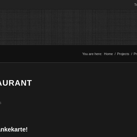
T
You are here:
Home
/
Projects
/
Pr
TAURANT
S
änkekarte!