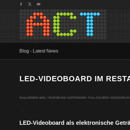
Blog - Latest News
LED-VIDEOBOARD IM RES
IN
ALLGEMEIN @EN
,
TOURISM AND GASTRONOMY
,
FULL-COLORED VIDEODISPLAY
/
/
LED-Videoboard als elektronische Getr