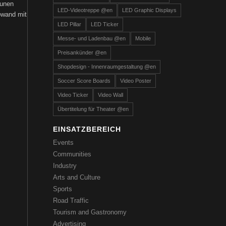
aunen
LED-Videotreppe @en
LED Graphic Displays
owand mit
LED Pillar
LED Ticker
Messe- und Ladenbau @en
Mobile
Preisankünder @en
Shopdesign - Innenraumgestaltung @en
Soccer Score Boards
Video Poster
Video Ticker
Video Wall
Übertitelung für Theater @en
EINSATZBEREICH
Events
Communities
Industry
Arts and Culture
Sports
Road Traffic
Tourism and Gastronomy
Advertising