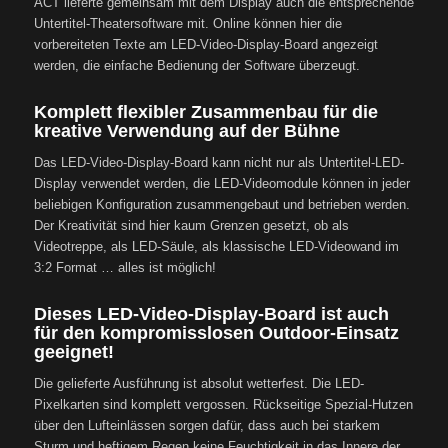
ACT lieferte gemeinsam mit dem Display auch die entsprechende
Untertitel-Theatersoftware mit. Online können hier die
vorbereiteten Texte am LED-Video-Display-Board angezeigt
werden, die einfache Bedienung der Software überzeugt.
Komplett flexibler Zusammenbau für die
kreative Verwendung auf der Bühne
Das LED-Video-Display-Board kann nicht nur als Untertitel-LED-
Display verwendet werden, die LED-Videomodule können in jeder
beliebigen Konfiguration zusammengebaut und betrieben werden.
Der Kreativität sind hier kaum Grenzen gesetzt, ob als
Videotreppe, als LED-Säule, als klassische LED-Videowand im
3:2 Format … alles ist möglich!
Dieses LED-Video-Display-Board ist auch
für den kompromisslosen Outdoor-Einsatz
geeignet!
Die gelieferte Ausführung ist absolut wetterfest. Die LED-
Pixelkarten sind komplett vergossen. Rückseitige Spezial-Hutzen
über den Lufteinlässen sorgen dafür, dass auch bei starkem
Sturm und heftigem Regen keine Feuchtigkeit in das Innere der