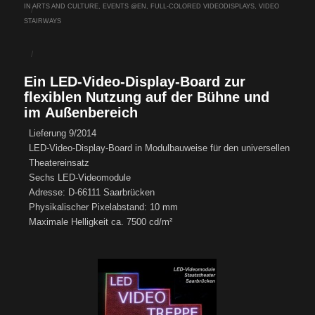
IN
ARTS AND CULTURE
,
EVENTS @EN
,
FULL-COLORED VIDEODISPLAYS
,
VIDEO
/
STAIRWAYS
/
Ein LED-Video-Display-Board zur
flexiblen Nutzung auf der Bühne und
im Außenbereich
Lieferung 9/2014
LED-Video-Display-Board in Modulbauweise für den universellen
Theatereinsatz
Sechs LED-Videomodule
Adresse: D-66111 Saarbrücken
Physikalischer Pixelabstand: 10 mm
Maximale Helligkeit ca. 7500 cd/m²