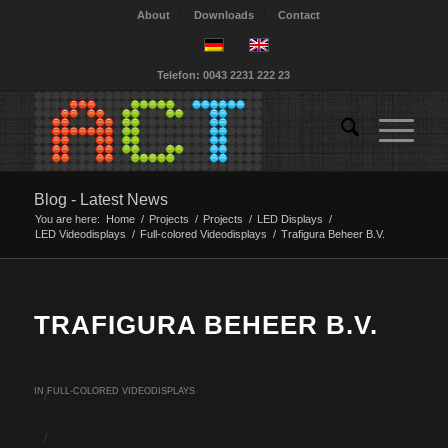
About
Downloads
Contact
Telefon: 0043 2231 222 23
Blog - Latest News
You are here:
Home
/
Projects
/
Projects
/
LED Displays
/
LED Videodisplays
/
Full-colored Videodisplays
/
Trafigura Beheer B.V.
TRAFIGURA BEHEER B.V.
IN
FULL-COLORED VIDEODISPLAYS
/
/