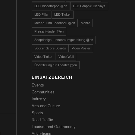
LED-Videotreppe @en
LED Graphic Displays
LED Pillar
LED Ticker
Messe- und Ladenbau @en
Mobile
Preisankünder @en
Shopdesign - Innenraumgestaltung @en
Soccer Score Boards
Video Poster
Video Ticker
Video Wall
Übertitelung für Theater @en
EINSATZBEREICH
Events
Communities
Industry
Arts and Culture
Sports
Road Traffic
Tourism and Gastronomy
Advertising