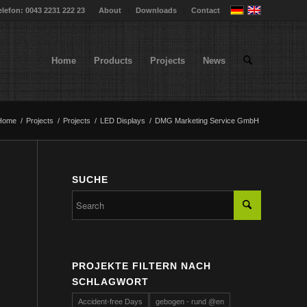
elefon: 0043 2231 222 23
About
Downloads
Contact
Home
Products
Projects
News
Home
/
Projects
/
Projects
/
LED Displays
/
DMG Marketing Service GmbH
SUCHE
PROJEKTE FILTERN NACH
SCHLAGWORT
Accident-free Days
gebogen - rund @en