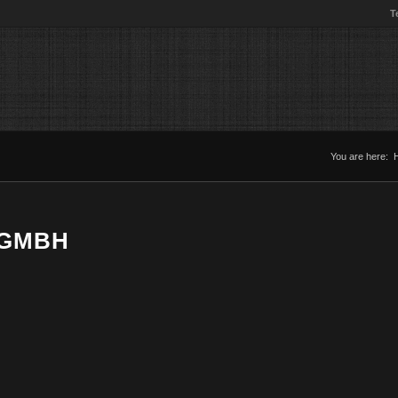
T
You are here:
 GMBH