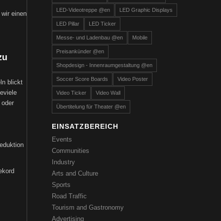
LED-Videotreppe @en
LED Graphic Displays
 wir einen
LED Pillar
LED Ticker
Messe- und Ladenbau @en
Mobile
Preisankünder @en
zu
Shopdesign - Innenraumgestaltung @en
Soccer Score Boards
Video Poster
n blickt
eviele
Video Ticker
Video Wall
 oder
Übertitelung für Theater @en
EINSATZBEREICH
Events
Reduktion
Communities
Industry
Rekord
Arts and Culture
Sports
Road Traffic
Tourism and Gastronomy
Advertising