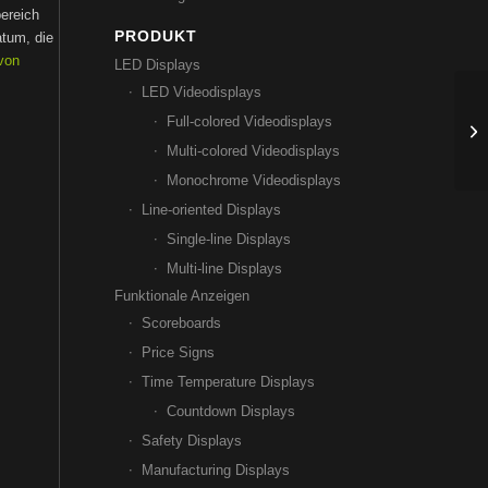
ereich
PRODUKT
atum, die
 von
LED Displays
LED Videodisplays
Vi
Full-colored Videodisplays
ge
Multi-colored Videodisplays
Monochrome Videodisplays
Line-oriented Displays
Single-line Displays
Multi-line Displays
Funktionale Anzeigen
Scoreboards
Price Signs
Time Temperature Displays
Countdown Displays
Safety Displays
Manufacturing Displays