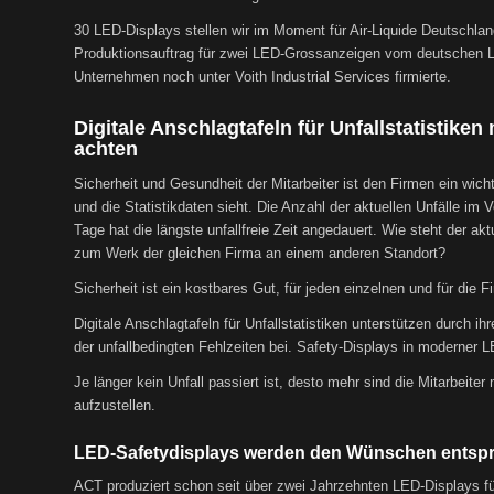
30 LED-Displays stellen wir im Moment für Air-Liquide Deutschland
Produktionsauftrag für zwei LED-Grossanzeigen vom deutschen Lea
Unternehmen noch unter Voith Industrial Services firmierte.
Digitale Anschlagtafeln für Unfallstatistike
achten
Sicherheit und Gesundheit der Mitarbeiter ist den Firmen ein wich
und die Statistikdaten sieht. Die Anzahl der aktuellen Unfälle im 
Tage hat die längste unfallfreie Zeit angedauert. Wie steht der a
zum Werk der gleichen Firma an einem anderen Standort?
Sicherheit ist ein kostbares Gut, für jeden einzelnen und für die F
Digitale Anschlagtafeln für Unfallstatistiken unterstützen durch i
der unfallbedingten Fehlzeiten bei. Safety-Displays in moderner 
Je länger kein Unfall passiert ist, desto mehr sind die Mitarbeiter
aufzustellen.
LED-Safetydisplays werden den Wünschen entsprec
ACT produziert schon seit über zwei Jahrzehnten LED-Displays f