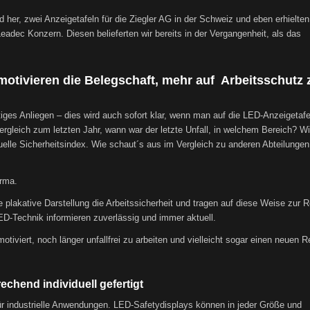
 her, zwei Anzeigetafeln für die Ziegler AG in der Schweiz und eben erhielten
dec Konzern. Diesen belieferten wir bereits in der Vergangenheit, als das
n motivieren die Belegschaft, mehr auf Arbeitsschutz 
tiges Anliegen – dies wird auch sofort klar, wenn man auf die LED-Anzeigetafel
Vergleich zum letzten Jahr, wann war der letzte Unfall, in welchem Bereich? Wi
ktuelle Sicherheitsindex. Wie schaut´s aus im Vergleich zu anderen Abteilungen
irma.
hre plakative Darstellung die Arbeitssicherheit und tragen auf diese Weise zur 
LED-Technik informieren zuverlässig und immer aktuell.
 motiviert, noch länger unfallfrei zu arbeiten und vielleicht sogar einen neuen 
hend individuell gefertigt
ür industrielle Anwendungen. LED-Safetydisplays können in jeder Größe und