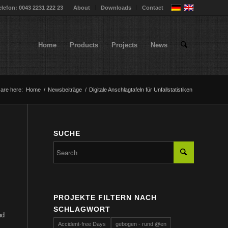
elefon: 0043 2231 222 23
About
Downloads
Contact
Home
Products
Projects
News
are here:
Home
/
Newsbeiträge
/
Digitale Anschlagtafeln für Unfallstatistiken
SUCHE
PROJEKTE FILTERN NACH
SCHLAGWORT
nd
Accident-free Days
gebogen - rund @en