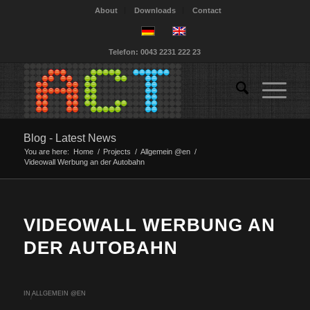
About
Downloads
Contact
Telefon: 0043 2231 222 23
Blog - Latest News
You are here:
Home
/
Projects
/
Allgemein @en
/
Videowall Werbung an der Autobahn
VIDEOWALL WERBUNG AN
DER AUTOBAHN
IN
ALLGEMEIN @EN
/