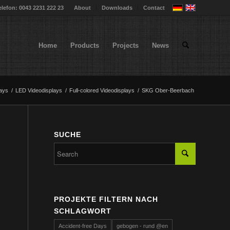
elefon: 0043 2231 222 23
About
Downloads
Contact
Home
Products
Projects
News
ays
/
LED Videodisplays
/
Full-colored Videodisplays
/
SKG Ober-Beerbach
SUCHE
PROJEKTE FILTERN NACH
SCHLAGWORT
Accident-free Days
gebogen - rund @en