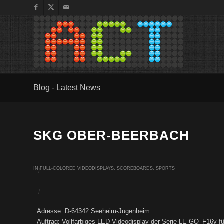
Blog - Latest News
SKG OBER-BEERBACH
IN
FULL-COLORED VIDEODISPLAYS
,
SCOREBOARDS
,
SPORTS
/
/
Adresse: D-64342 Seeheim-Jugenheim
Auftrag: Vollfarbiges LED-Videodisplay der Serie LE-GO_F16v f