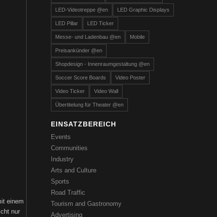
LED-Videotreppe @en
LED Graphic Displays
LED Pillar
LED Ticker
Messe- und Ladenbau @en
Mobile
Preisankünder @en
Shopdesign - Innenraumgestaltung @en
Soccer Score Boards
Video Poster
Video Ticker
Video Wall
Übertitelung für Theater @en
EINSATZBEREICH
Events
Communities
Industry
Arts and Culture
Sports
Road Traffic
mit einem
Tourism and Gastronomy
cht nur
Advertising