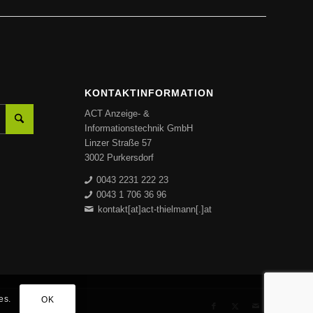
KONTAKTINFORMATION
ACT Anzeige- &
Informationstechnik GmbH
Linzer Straße 57
3002 Purkersdorf
0043 2231 222 23
0043 1 706 36 96
kontakt[at]act-thielmann[.]at
es.
OK