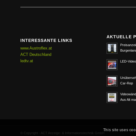
AKTUELLE 
INTERESSANTE LINKS
Preisanzei
www.Austroflex.at
Burgenlan
ACT Deutschland
ledtv.at
LED-Video
Unüberseh
Car-Rep
Videowänd
Aus Alt m
This site uses coo
© Copyright - ACT Anzeige- & Informationstechnik GmbH