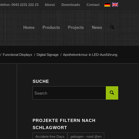
elefon: 0043 2231 222 23
About
Downloads
Contact
Home
Products
Projects
News
/
Functional Displays
/
Digital Signage
/
Apothekenkreuz in LED-Ausführung
SUCHE
PROJEKTE FILTERN NACH
SCHLAGWORT
Accident-free Days
gebogen - rund @en