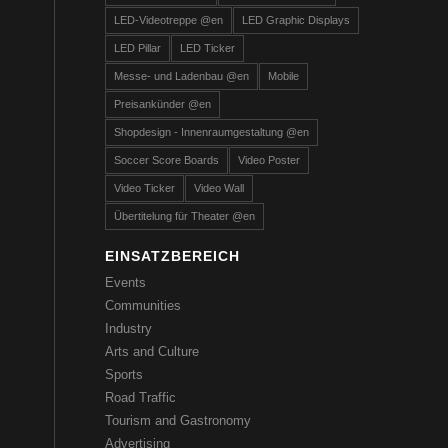
LED-Videotreppe @en
LED Graphic Displays
LED Pillar
LED Ticker
Messe- und Ladenbau @en
Mobile
Preisankünder @en
Shopdesign - Innenraumgestaltung @en
Soccer Score Boards
Video Poster
Video Ticker
Video Wall
Übertitelung für Theater @en
EINSATZBEREICH
Events
Communities
Industry
Arts and Culture
Sports
Road Traffic
Tourism and Gastronomy
Advertising