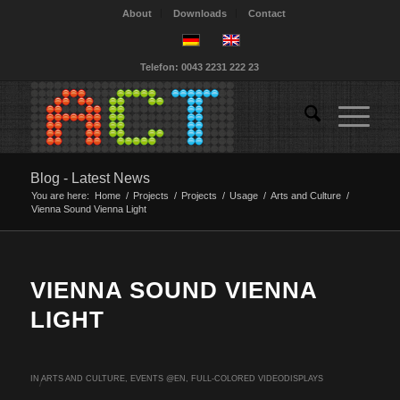
About
Downloads
Contact
Telefon: 0043 2231 222 23
Blog - Latest News
You are here:
Home
/
Projects
/
Projects
/
Usage
/
Arts and Culture
/
Vienna Sound Vienna Light
VIENNA SOUND VIENNA
LIGHT
IN
ARTS AND CULTURE
,
EVENTS @EN
,
FULL-COLORED VIDEODISPLAYS
/